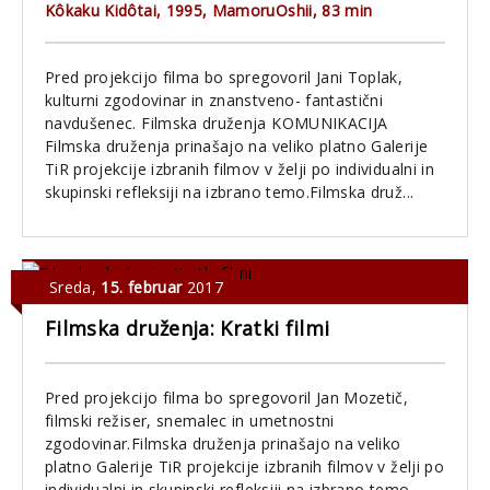
Kôkaku Kidôtai, 1995, MamoruOshii, 83 min
Pred projekcijo filma bo spregovoril Jani Toplak,
kulturni zgodovinar in znanstveno- fantastični
navdušenec. Filmska druženja KOMUNIKACIJA
Filmska druženja prinašajo na veliko platno Galerije
TiR projekcije izbranih filmov v želji po individualni in
skupinski refleksiji na izbrano temo.Filmska druž...
Sreda
,
15. februar
2017
Filmska druženja: Kratki filmi
Pred projekcijo filma bo spregovoril Jan Mozetič,
filmski režiser, snemalec in umetnostni
zgodovinar.Filmska druženja prinašajo na veliko
platno Galerije TiR projekcije izbranih filmov v želji po
individualni in skupinski refleksiji na izbrano temo.