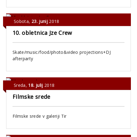
Sobota
,
23. junij
2018
10. obletnica Jze Crew
Skate/music/food/photo&video projections+DJ
afterparty
Sreda
,
18. julij
2018
Filmske srede
Filmske srede v galeriji Tir