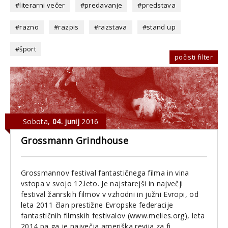
#literarni večer
#predavanje
#predstava
#razno
#razpis
#razstava
#stand up
#šport
počisti filter
Sobota
,
04. junij
2016
Grossmann Grindhouse
Grossmannov festival fantastičnega filma in vina
vstopa v svojo 12.leto. Je najstarejši in največji
festival žanrskih filmov v vzhodni in južni Evropi, od
leta 2011 član prestižne Evropske federacije
fantastičnih filmskih festivalov (www.melies.org), leta
2014 pa ga je največja ameriška revija za fi...