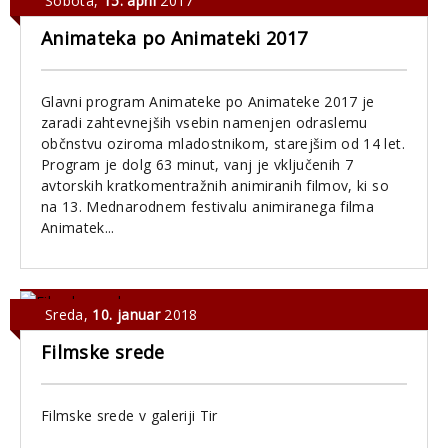
Sobota
,
15. april
2017
Animateka po Animateki 2017
Glavni program Animateke po Animateke 2017 je
zaradi zahtevnejših vsebin namenjen odraslemu
občnstvu oziroma mladostnikom, starejšim od 14 let.
Program je dolg 63 minut​, vanj je vključenih 7
avtorskih kratkomentražnih animiranih filmov​, ki so
na 13. Mednarodnem festivalu animiranega filma
Animatek...
Sreda
,
10. januar
2018
Filmske srede
Filmske srede v galeriji Tir