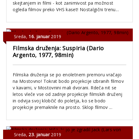
skejtanjem in filmi - kot zanimivost pa možnost
ogleda filmov preko VHS kaset! Nostalgični trenu...
Sreda
,
16. januar
2019
Filmska druženja: Suspiria (Dario
Argento, 1977, 98min)
Filmska druženja se po enoletnem premoru vračajo
na Mostovno! Tokrat bodo projekcije izbranih filmov
v kavarni, v Mostovnini mali dvorani. Rdeča nit se
letos vleče vse od zadnje projekcije filmskih druženj
in odvija svoj klobčič do poletja, ko se bodo
projekcije premaknile na prosto. Sklop filmov ...
Sreda
,
23. januar
2019