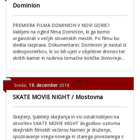
Dominion
PREMIERA FILMA DOMINION V NOVI GORICI
Vabljeni na ogled filma Dominion, ki ga bomo
organizirali v večjih slovenskih mestih. Po filmu bo
sledila razprava. Dokumentarec Dominion je nastal iz
videoposnetkov, ki so bili ujeti v objektive dronov ter
skritih kamer in razkriva temačne kotičke živinoreje...
Sreda
,
19. december
2018
SKATE MOVIE NIGHT / Mostovna
Skejterji, ljubitelji skejtanja in vsi ostali:Vabljeni na
otvoritev SKATE MOVIE NIGHT dogodkov oziroma
skejtrskih filmskih večerov.Namen je druženje,
spoznavanje vsega novega in starega povezanega s