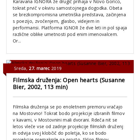
Karavana IGNORA že drugič prihaja v Novo Gorico,
tokrat prvič v okviru samostojnega dogodka. Obeta
se brezkompromisna umetniška predstava, začinjena
s poezijo, zvočenjem, glasbo, videjem in
performansi. Platforma IGNOR že dve leti in pol spaja
različne oblike umetnosti pod enim imenovalcem.
Or...
Sreda
,
27. marec
2019
Filmska druženja: Open hearts (Susanne
Bier, 2002, 113 min)
Filmska druženja se po enoletnem premoru vračajo
na Mostovno! Tokrat bodo projekcije izbranih filmov
v kavarni, v Mostovnini mali dvorani. Rdeča nit se
letos vleče vse od zadnje projekcije filmskih druženj
in odvija svoj klobčič do poletja, ko se bodo
projekcije premaknile na prosto. Sklop filmov...