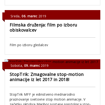
Sreda
,
06. marec
2019
Filmska druženja: film po izboru
obiskovalcev
Film po izboru gledalcev
Sobota
,
09. marec
2019
StopTrik: Zmagovalne stop-motion
animacije iz let 2017 in 2018!
StopTrik MFF je edinstveno mednarodno
praznovanje svetovne stop motion animacije. V
začetku oktobra Maribor postane prestolnica stop-