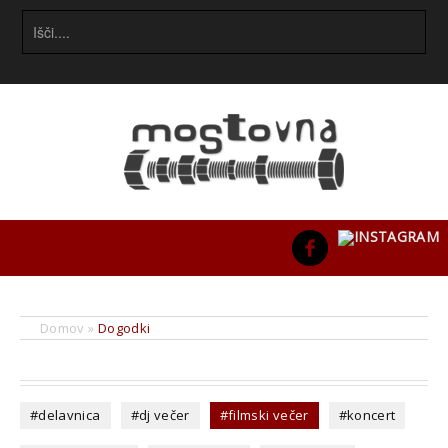
Domov
»
Dogodki
#delavnica
#dj večer
#filmski večer
#koncert