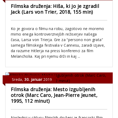
Filmska druženja: Hiša, ki jo je zgradil
Jack (Lars von Trier, 2018, 155 min)
Ko je govora o filmu na robu, zagotovo ne moremo
mimo enega kontroverznejših režiserjev našega
časa, Larsa von Trierja. Gre za “persono non grata”
samega filmskega festivala v Cannesu, zaradi izjave,
da razume Hitlerja na press konferenci za film
Melancholia. Kaj pri njemu drži in kaj ...
Sreda
,
30. januar
2019
Filmska druženja: Mesto izgubljenih
otrok (Marc Caro, Jean-Pierre Jeunet,
1995, 112 minut)
Naslednji v ciklusu filmskih druženj je francoski film