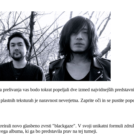
ga prelivanja vas bodo tokrat popeljali dve izmed najvidnejših predsta
eč plastnih teksturah je naravnost neverjetna. Zaprite oči in se pustite 
kreirali novo glasbeno zvrsti "blackgaze". V svoji unikatni formuli zdru
vega albuma, ki ga bo predstavila prav na tej turneji.