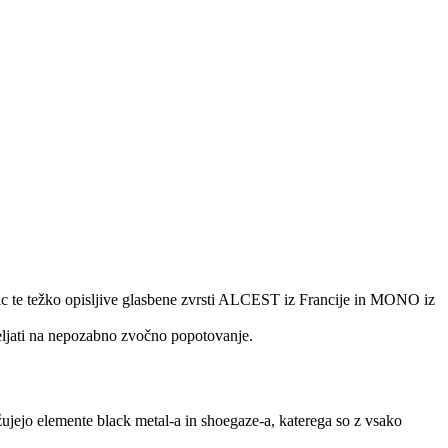
vnic te težko opisljive glasbene zvrsti ALCEST iz Francije in MONO iz
popeljati na nepozabno zvočno popotovanje.
žujejo elemente black metal-a in shoegaze-a, katerega so z vsako