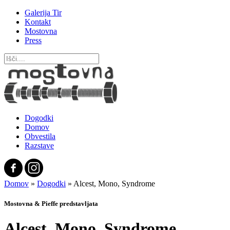
Galerija Tir
Kontakt
Mostovna
Press
Dogodki
Domov
Obvestila
Razstave
Domov
»
Dogodki
»
Alcest, Mono, Syndrome
Mostovna & Pieffe predstavljata
Alcest, Mono, Syndrome