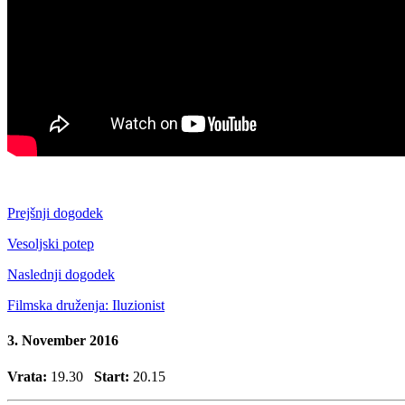
Prejšnji dogodek
Vesoljski potep
Naslednji dogodek
Filmska druženja: Iluzionist
3. November 2016
Vrata:
19.30
Start:
20.15