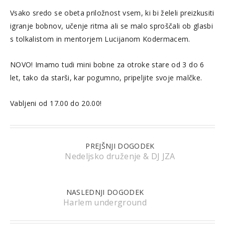
Vsako sredo se obeta priložnost vsem, ki bi želeli preizkusiti
igranje bobnov, učenje ritma ali se malo sproščali ob glasbi
s tolkalistom in mentorjem Lucijanom Kodermacem.
NOVO! Imamo tudi mini bobne za otroke stare od 3 do 6
let, tako da starši, kar pogumno, pripeljite svoje malčke.
Vabljeni od 17.00 do 20.00!
PREJŠNJI DOGODEK
Nedeljsko druženje & DJ JZA
NASLEDNJI DOGODEK
Harlem underground