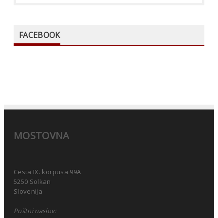
FACEBOOK
MOSTOVNA
Cesta IX. korpusa 99A
5250 Solkan
Slovenija
Poštni naslov: