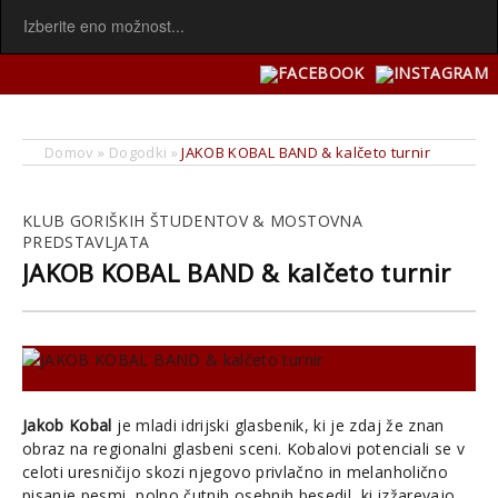
Domov
»
Dogodki
»
JAKOB KOBAL BAND & kalčeto turnir
KLUB GORIŠKIH ŠTUDENTOV & MOSTOVNA
PREDSTAVLJATA
JAKOB KOBAL BAND & kalčeto turnir
Jakob Kobal
je mladi idrijski glasbenik, ki je zdaj že znan
obraz na regionalni glasbeni sceni.
Kobalovi potenciali se v
celoti uresničijo skozi njegovo privlačno in melanholično
pisanje pesmi, polno čutnih osebnih besedil, ki izžarevajo