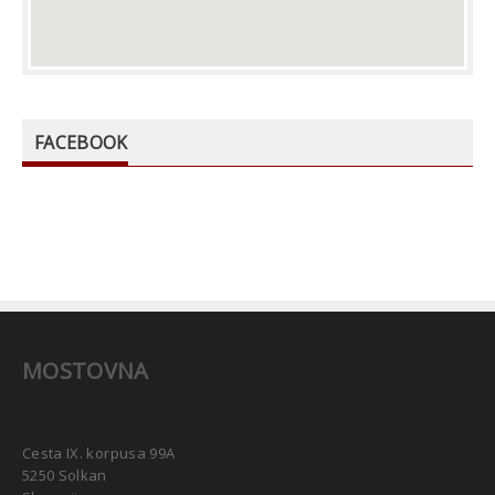
FACEBOOK
MOSTOVNA
Cesta IX. korpusa 99A
5250 Solkan