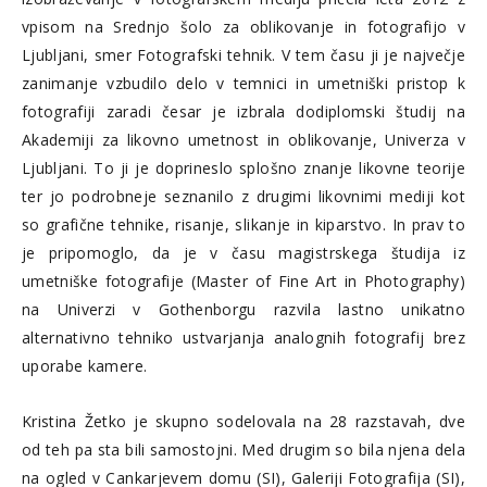
vpisom na Srednjo šolo za oblikovanje in fotografijo v
Ljubljani, smer Fotografski tehnik. V tem času ji je največje
zanimanje vzbudilo delo v temnici in umetniški pristop k
fotografiji zaradi česar je izbrala dodiplomski študij na
Akademiji za likovno umetnost in oblikovanje, Univerza v
Ljubljani. To ji je doprineslo splošno znanje likovne teorije
ter jo podrobneje seznanilo z drugimi likovnimi mediji kot
so grafične tehnike, risanje, slikanje in kiparstvo. In prav to
je pripomoglo, da je v času magistrskega študija iz
umetniške fotografije (Master of Fine Art in Photography)
na Univerzi v Gothenborgu razvila lastno unikatno
alternativno tehniko ustvarjanja analognih fotografij brez
uporabe kamere.
Kristina Žetko je skupno sodelovala na 28 razstavah, dve
od teh pa sta bili samostojni. Med drugim so bila njena dela
na ogled v Cankarjevem domu (SI), Galeriji Fotografija (SI),