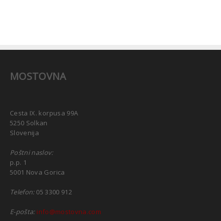
MOSTOVNA
Cesta IX. korpusa 99A
5250 Solkan
Slovenija
Poštni naslov:
p.p. 1
5001 Nova Gorica
Telefon:
05 3300 912
E-pošta:
info@mostovna.com