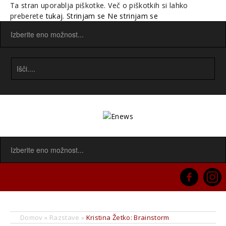
Ta stran uporablja piškotke. Več o piškotkih si lahko
preberete
tukaj
.
Strinjam se
Ne strinjam se
Domov
»
Razstave
»
Kristina Žetko: Brainstorm