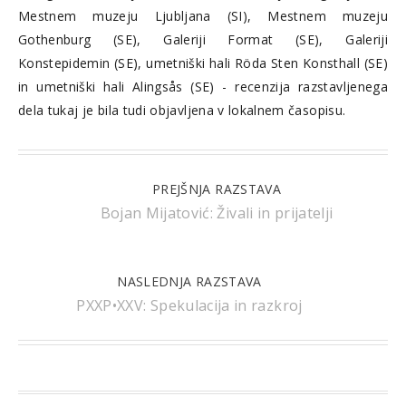
Mestnem muzeju Ljubljana (SI), Mestnem muzeju
Gothenburg (SE), Galeriji Format (SE), Galeriji
Konstepidemin (SE), umetniški hali Röda Sten Konsthall (SE)
in umetniški hali Alingsås (SE) - recenzija razstavljenega
dela tukaj je bila tudi objavljena v lokalnem časopisu.
PREJŠNJA RAZSTAVA
Bojan Mijatović: Živali in prijatelji
NASLEDNJA RAZSTAVA
PXXP•XXV: Spekulacija in razkroj