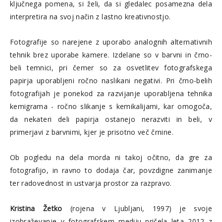
ključnega pomena, si želi, da si gledalec posamezna dela
interpretira na svoj način z lastno kreativnostjo.
Fotografije so narejene z uporabo analognih alternativnih
tehnik brez uporabe kamere. Izdelane so v barvni in črno-
beli temnici, pri čemer so za osvetlitev fotografskega
papirja uporabljeni ročno naslikani negativi. Pri črno-belih
fotografijah je ponekod za razvijanje uporabljena tehnika
kemigrama - ročno slikanje s kemikalijami, kar omogoča,
da nekateri deli papirja ostanejo nerazviti in beli, v
primerjavi z barvnimi, kjer je prisotno več črnine.
Ob pogledu na dela morda ni takoj očitno, da gre za
fotografijo, in ravno to dodaja čar, povzdigne zanimanje
ter radovednost in ustvarja prostor za razpravo.
Kristina Žetko
(rojena v Ljubljani, 1997) je svoje
izobraževanje v fotografskem mediju pričela leta 2012 z