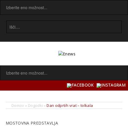
Domov
»
Dogodki
»
Dan odprtih vrat – tolkala
MOSTOVNA PREDSTAVLJA