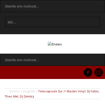
Domov
»
Dogodki
»
Timecapsule žur // Master Vinyl: DJ Fabio,
Theo Mel, DJ Dimitrij