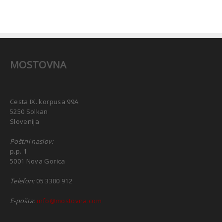
MOSTOVNA
Cesta IX. korpusa 99A
5250 Solkan
Slovenija
Poštni naslov:
p.p. 1
5001 Nova Gorica
Telefon:
05 3300 912
E-pošta:
info@mostovna.com