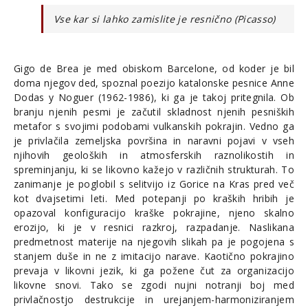
Vse kar si lahko zamislite je resnično
(Picasso)
Gigo de Brea je med obiskom Barcelone, od koder je bil
doma njegov ded, spoznal poezijo katalonske pesnice Anne
Dodas y Noguer (1962-1986), ki ga je takoj pritegnila. Ob
branju njenih pesmi je začutil skladnost njenih pesniških
metafor s svojimi podobami vulkanskih pokrajin. Vedno ga
je privlačila zemeljska površina in naravni pojavi v vseh
njihovih geoloških in atmosferskih raznolikostih in
spreminjanju, ki se likovno kažejo v različnih strukturah. To
zanimanje je poglobil s selitvijo iz Gorice na Kras pred več
kot dvajsetimi leti. Med potepanji po kraških hribih je
opazoval konfiguracijo kraške pokrajine, njeno skalno
erozijo, ki je v resnici razkroj, razpadanje. Naslikana
predmetnost materije na njegovih slikah pa je pogojena s
stanjem duše in ne z imitacijo narave. Kaotično pokrajino
prevaja v likovni jezik, ki ga požene čut za organizacijo
likovne snovi. Tako se zgodi nujni notranji boj med
privlačnostjo destrukcije in urejanjem-harmoniziranjem