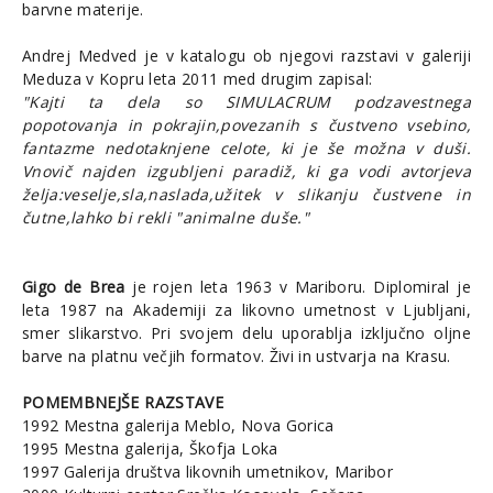
barvne materije.
Andrej Medved je v katalogu ob njegovi razstavi v galeriji
Meduza v Kopru leta 2011 med drugim zapisal:
"Kajti ta dela so SIMULACRUM podzavestnega
popotovanja in pokrajin,povezanih s čustveno vsebino,
fantazme nedotaknjene celote, ki je še možna v duši.
Vnovič najden izgubljeni paradiž, ki ga vodi avtorjeva
želja:veselje,sla,naslada,užitek v slikanju čustvene in
čutne,lahko bi rekli "animalne duše."
Gigo de Brea
je rojen leta 1963 v Mariboru. Diplomiral je
leta 1987 na Akademiji za likovno umetnost v Ljubljani,
smer slikarstvo. Pri svojem delu uporablja izključno oljne
barve na platnu večjih formatov. Živi in ustvarja na Krasu.
POMEMBNEJŠE RAZSTAVE
1992 Mestna galerija Meblo, Nova Gorica
1995 Mestna galerija, Škofja Loka
1997 Galerija društva likovnih umetnikov, Maribor