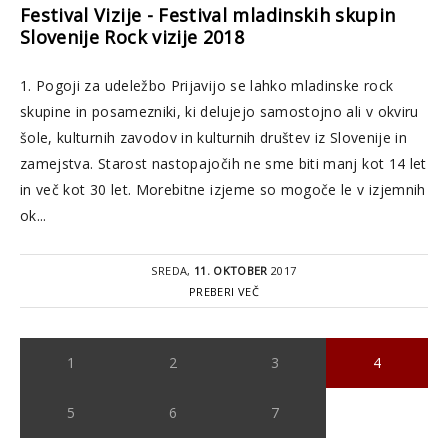
Festival Vizije - Festival mladinskih skupin
Slovenije Rock vizije 2018
1. Pogoji za udeležbo Prijavijo se lahko mladinske rock
skupine in posamezniki, ki delujejo samostojno ali v okviru
šole, kulturnih zavodov in kulturnih društev iz Slovenije in
zamejstva. Starost nastopajočih ne sme biti manj kot 14 let
in več kot 30 let. Morebitne izjeme so mogoče le v izjemnih
ok...
SREDA,
11. OKTOBER
2017
PREBERI VEČ
1
2
3
4
5
6
7