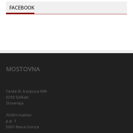
FACEBOOK
MOSTOVNA
Cesta IX. korpusa 99A
5250 Solkan
Slovenija
Poštni naslov:
p.p. 1
5001 Nova Gorica