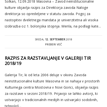
Solkan, 12.09.2018 Masovna – Zavod neinstitucionalne
kulture objavlja razpis za Direktorja zavoda Naloge
direktorja so opredeljene v statutu zavoda. Pogoj za
nastopitev dveletnega mandata je univerzitetna ali visoka
izobrazba oz 1. bolonjska stopnja. Merila, na podlagi kate...
SREDA,
12. SEPTEMBER
2018
PREBERI VEČ
RAZPIS ZA RAZSTAVLJANJE V GALERIJI TIR
2018/19
Galerija Tir, ki od leta 2006 deluje v okviru Zavoda
neinstitucionalne kulture Masovna in se nahaja v prostorih
Kulturnega centra Mostovna v Novi Gorici, objavlja razpis
za razstave v sezoni 2018/19. Prijavijo se lahko avtorji, ki
ustvarjajo v tradicionalnih medijih in ustvarjalci sodobnih,
tehnološ...