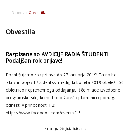
Domov
»
Obvestila
Obvestila
Razpisane so AVDICIJE RADIA ŠTUDENT!
Podaljšan rok prijave!
Podaljšujemo rok prijave do 27.januarja 2019! Ta najbolj
iskriv in bojevit študentski medij, ki bo leta 2019 obeležil 50.
obletnico neprenehnega oddajanja, išče mlade izvedbene
programske sile, ki mu bodo žarečo plamenico pomagali
odnesti v prihodnost! FB:
https://www.facebook.com/events/15...
NEDELJA,
20. JANUAR
2019