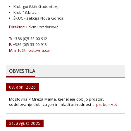
Klub goriških študentov,
Klub 13.brat,
ŠKUC - sekcija Nova Gorica.
Direktor:
Edvin Pozderović
T:
+386 (0)5 33 00 912
F:
+386 (0)5 33 00 913
M:
info@mostovna.com
OBVESTILA
09. april 2026
Mostovna × Mreža MaMa, kjer ideje dobijo prostor,
sodelovanje dobi zagon in mladi prihodnost
... preberi več
31. avgust 2025